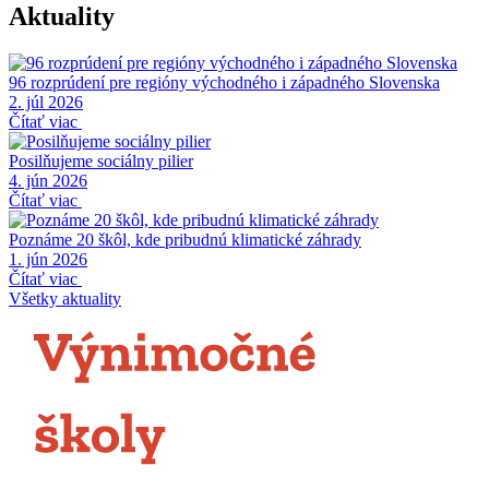
Aktuality
96 rozprúdení pre regióny východného i západného Slovenska
2. júl 2026
Čítať viac
Posilňujeme sociálny pilier
4. jún 2026
Čítať viac
Poznáme 20 škôl, kde pribudnú klimatické záhrady
1. jún 2026
Čítať viac
Všetky aktuality