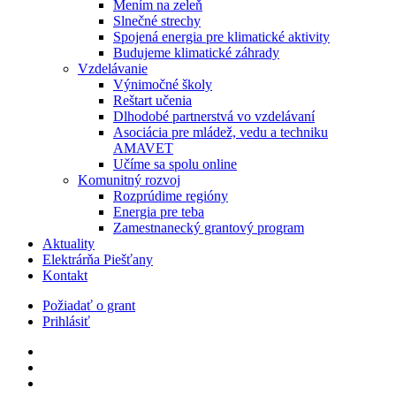
Mením na zeleň
Slnečné strechy
Spojená energia pre klimatické aktivity
Budujeme klimatické záhrady
Vzdelávanie
Výnimočné školy
Reštart učenia
Dlhodobé partnerstvá vo vzdelávaní
Asociácia pre mládež, vedu a techniku
AMAVET
Učíme sa spolu online
Komunitný rozvoj
Rozprúdime regióny
Energia pre teba
Zamestnanecký grantový program
Aktuality
Elektrárňa Piešťany
Kontakt
Požiadať o grant
Prihlásiť