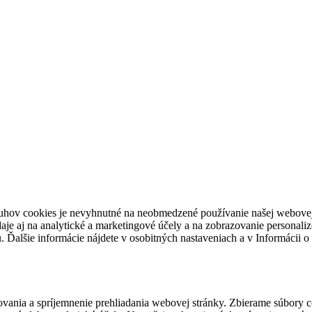
uhov cookies je nevyhnutné na neobmedzené používanie našej webovej 
e aj na analytické a marketingové účely a na zobrazovanie personaliz
Ďalšie informácie nájdete v osobitných nastaveniach a v Informácii o
govania a spríjemnenie prehliadania webovej stránky. Zbierame súbory 