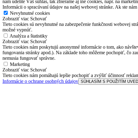
nám udelíte Váš súhlas, tak zbierame aj iné cookies, napr. na marketin
Informácii o spracúvaní údajov na našej webovej stránke. Ak ste nám
Nevyhnutné cookies
Zobraziť viac
Schovať
Tieto cookies sú nevyhnutné na zabezpečenie funkčnosti webovej strá
možné vypnúť.
Analýza a štatistiky
Zobraziť viac
Schovať
Tieto cookies nám poskytujú anonymné informácie o tom, ako návštevní
fungovania stránky apod.). Na základe toho môžeme pochopiť, čo zaují
nemusia fungovať správne.
Marketing
Zobraziť viac
Schovať
Tieto cookies nám pomáhajú lepšie pochopiť a zvýšiť účinnosť reklamy
Informácie o ochrane osobných údajov
SÚHLASÍM S POUŽITÍM UVE