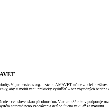
AMAVET
riority. V partnerstve s organizáciou AMAVET máme za cieľ rozširovať
enky, aby si mohli vedu prakticky vyskúšať – bez zbytočných bariér a
nie s celoslovenskou pôsobnosťou. Viac ako 35 rokov podporuje rozvo
ystém neformálneho vzdelávania detí od útleho veku až za maturitu.