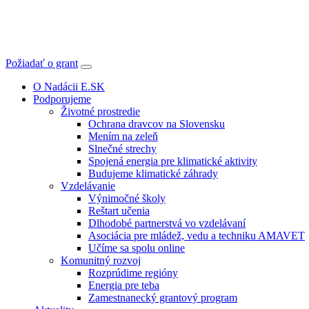
Požiadať o grant
O Nadácii E.SK
Podporujeme
Životné prostredie
Ochrana dravcov na Slovensku
Mením na zeleň
Slnečné strechy
Spojená energia pre klimatické aktivity
Budujeme klimatické záhrady
Vzdelávanie
Výnimočné školy
Reštart učenia
Dlhodobé partnerstvá vo vzdelávaní
Asociácia pre mládež, vedu a techniku AMAVET
Učíme sa spolu online
Komunitný rozvoj
Rozprúdime regióny
Energia pre teba
Zamestnanecký grantový program