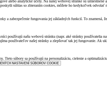
gové alebo analytické účely. Na našej webovej stránke sú umiestnené aj 
 poskytli súhlas so zbieraním cookies, môžete ho kedykoľvek odvolať n
nky a zabezpečenie fungovania jej základných funkcií. To znamená, že
ci používajú našu webovú stránku (napr. aké stránky používatelia navš
ma používateľov našej stránky a zlepšovať tak jej fungovanie. Ak ukla
. Tieto súbory sa používajú na personalizáciu, cielenie a optimalizáci
DENÝCH NASTAVENÍ SÚBOROV COOKIE