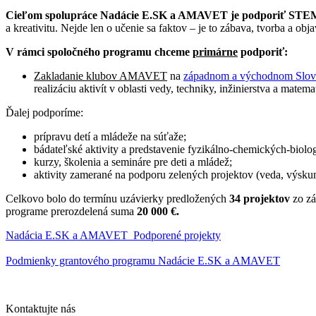
Cieľom spolupráce Nadácie E.SK a AMAVET
je podporiť STEM
a kreativitu. Nejde len o učenie sa faktov – je to zábava, tvorba a o
V rámci spoločného programu chceme
primárne
podporiť:
Zakladanie klubov AMAVET
na
západnom a východnom Slov
realizáciu aktivít v oblasti vedy, techniky, inžinierstva a matema
Ďalej podporíme:
prípravu detí a mládeže na súťaže;
bádateľské aktivity a predstavenie fyzikálno-chemických-biolo
kurzy, školenia a semináre pre deti a mládež;
aktivity zamerané na podporu zelených projektov (veda, výskum
Celkovo bolo do termínu uzávierky predložených
34 projektov
zo z
programe prerozdelená suma
20 000 €.
Nadácia E.SK a AMAVET_Podporené projekty
Podmienky grantové
ho programu Nadácie E.SK a AMAVET
Kontaktujte nás