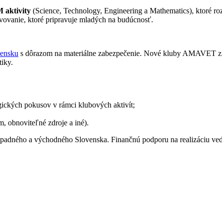
 aktivity
(Science, Technology, Engineering a Mathematics), ktoré rozv
bjavovanie, ktoré pripravuje mladých na budúcnosť.
ensku
s dôrazom na materiálne zabezpečenie. Nové kluby AMAVET získ
tiky.
gických pokusov v rámci klubových aktivít;
, obnoviteľné zdroje a iné).
ápadného a východného Slovenska. Finančnú podporu na realizáciu ved